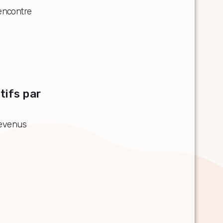
rencontre
tifs par
revenus