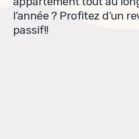
appartement tout au lon
l’année ? Profitez d’un r
passif!!