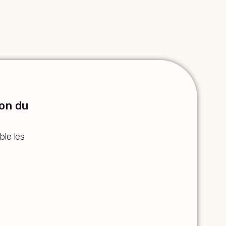
on du
le les