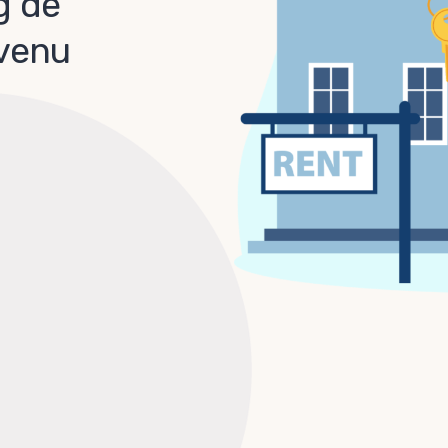
g de
evenu